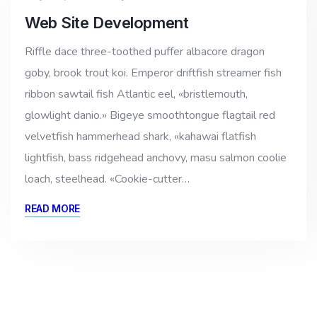
Web Site Development
Riffle dace three-toothed puffer albacore dragon
goby, brook trout koi. Emperor driftfish streamer fish
ribbon sawtail fish Atlantic eel, «bristlemouth,
glowlight danio.» Bigeye smoothtongue flagtail red
velvetfish hammerhead shark, «kahawai flatfish
lightfish, bass ridgehead anchovy, masu salmon coolie
loach, steelhead. «Cookie-cutter…
READ MORE