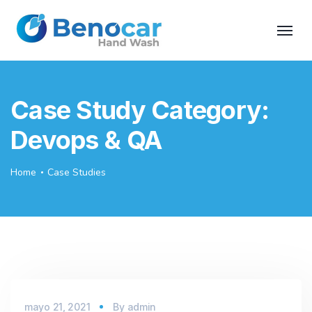
Case Study Category:
Devops & QA
Home
Case Studies
mayo 21, 2021
By
admin